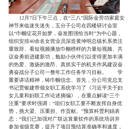
12月7日下午三点，在“三八”国际金劳功家庭女
神节来临迷失迷失，五分子公司在四楼研讨会室
以“巾帼绽花开如梦，奋发图强恰当时”为中心题，
组织安排40余名女营业员深造黄坤明总镇长系类注
重致辞、看短视频播放巾帼榜样的力量短视频、共
议奋勇前进建新功，勉励小伙伴们以变得更加丰满
的热爱、激扬的激昂、真抓实干的机关作风建设奋
勇奋战分子公司一整年工作任务学习目标。 学
重要讲话精神，铸巾帼信念。首先，分公司党总支
书记贾银建带领女职工系统学习了《习近平关于妇
女儿童和妇联工作论述摘编》，在重点解读“三个
注重”要求时强调：“咱们女职工要不断发挥自身优
势，挑大梁、压重担、作贡献。”预算科贾利娟表
态：“我们已加强对广联达算量软件的系统培训并
参加省级竞赛，提升了项目预结算准确率和速度，