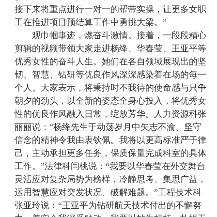
接下来将重点进行一对一的帮带实操，让更多女职
工在推进项目预结算工作中勇挑大梁。”
观巾帼事迹，燃奋斗激情。接着，一段段精心
剪辑的视频带领大家走进杨绛、华春莹、王亚平等
优秀女性的奋斗人生。她们在各自领域展现出的坚
韧、智慧、钻研等优良作风深深感染着在场的每一
个人。大家表示，将秉持时不我待的使命感与只争
朝夕的劲头，以全新的姿态全身心投入，将优秀女
性的优良作风融入日常，绽放芳华。人力资源科张
丽丽说：“杨绛先生于动荡岁月中矢志不渝、坚守
信念的精神令我由衷钦佩。我将以更高标准严于律
己，主动承担更多任务，保质保量完成科室的具体
工作。”法律科闫桃说：“我要以华春莹在外交舞台
灵活应对复杂局势为榜样，冷静思考、集思广益，
运用智慧应对突发状况、破解难题。”工程技术科
张亚玲说：“王亚平为钻研航天技术付出的不懈努