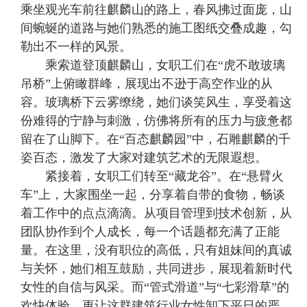
乘坐观光车前往麒麟山的路上，春风拂过面庞，山
间蜿蜒的道路与她们熟悉的施工图纸交叠成趣，勾
勒出不一样的风景。
乘索道登顶麒麟山，女职工们在“虎不敢玻璃
吊桥”上俯瞰群峰，展现出不逊于高空作业的从
容。玻璃桥下云雾缭绕，她们谈笑风生，享受着这
份难得的宁静与刺激，仿佛将所有的压力与疲惫都
留在了山脚下。在“百态麒麟园”中，石雕麒麟的千
姿百态，激发了大家对建筑艺术的无限遐想。
紧接着，女职工们转至“藏龙谷”。在“悬臂火
车”上，大家围坐一起，分享着自带的食物，畅谈
着工作中的点点滴滴。从项目管理到技术创新，从
团队协作到个人成长，每一个话题都充满了正能
量。在这里，没有职位的高低，只有姐妹间的真诚
与关怀，她们相互鼓励，共同进步，展现着新时代
女性的自信与风采。而“管式滑道”与“七彩滑草”的
欢快体验，更让这群建筑行业女性卸下平日的严