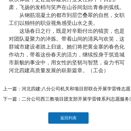
肃，飞扬的发梢与笑声在山谷间划出青春的弧线。
从钢筋混凝土的都市到层峦叠翠的自然，女职
工们以独特的职业视角感受山水之美。
这场春日之行，既是对辛勤付出的犒赏，也是
对团队凝聚力的淬炼。带着山间的清风与欢笑，这
群城市建设者踏上归途。她们将把黄金寨的春色化
作动力，带着这份春天的活力，继续投身于筑造城
市新貌的事业中，用女性的坚韧与智慧，奋力书写
河北四建高质量发展的崭新篇章。（工会）
上一篇：
河北四建:八分公司机关和项目部联合开展学雷锋志愿
服务活动
下一篇：
二分公司西三教项目团支部开展学雷锋系列志愿服务
动
返回列表