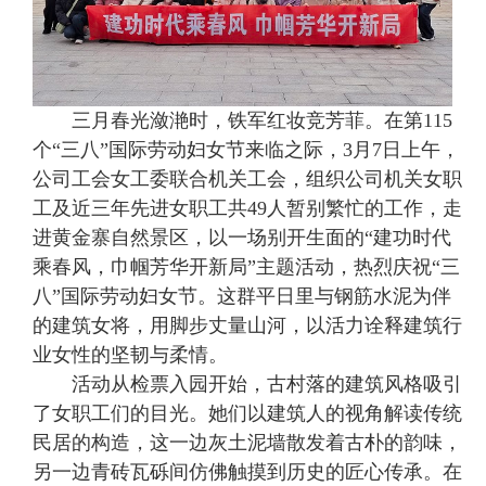
三月春光潋滟时，铁军红妆竞芳菲。在第115
个“三八”国际劳动妇女节来临之际，3月7日上午，
公司工会女工委联合机关工会，组织公司机关女职
工及近三年先进女职工共49人暂别繁忙的工作，走
进黄金寨自然景区，以一场别开生面的“建功时代
乘春风，巾帼芳华开新局”主题活动，热烈庆祝“三
八”国际劳动妇女节。这群平日里与钢筋水泥为伴
的建筑女将，用脚步丈量山河，以活力诠释建筑行
业女性的坚韧与柔情。
活动从检票入园开始，古村落的建筑风格吸引
了女职工们的目光。她们以建筑人的视角解读传统
民居的构造，这一边灰土泥墙散发着古朴的韵味，
另一边青砖瓦砾间仿佛触摸到历史的匠心传承。在